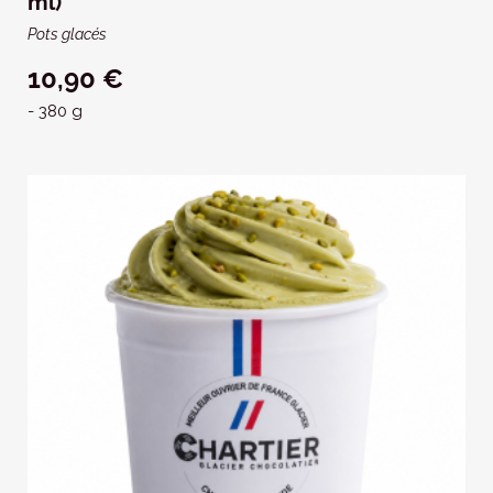
ml)
Pots glacés
10,90 €
- 380 g