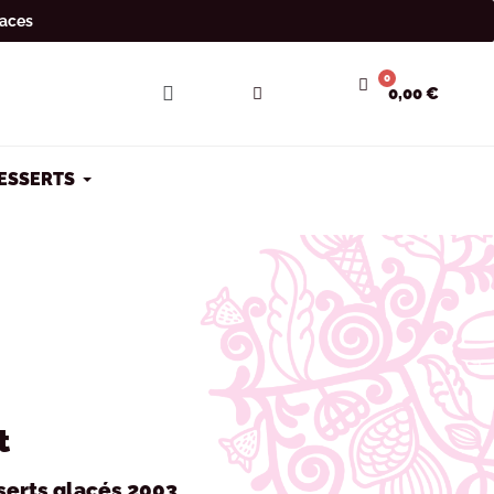
laces
0,00 €
DESSERTS
t
serts glacés 2003