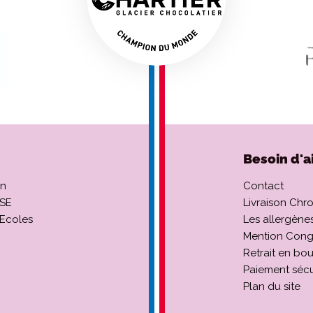
Besoin d'a
on
Contact
CSE
Livraison Chr
 Ecoles
Les allergène
Mention Cong
Retrait en bo
Paiement sécu
Plan du site