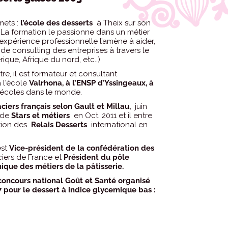
mets :
l’école des desserts
à Theix sur son
 La formation le passionne dans un métier
expérience professionnelle l’amène à aider,
de consulting des entreprises à travers le
ique, Afrique du nord, etc..)
e, il est formateur et consultant
à l'école
Valrhona, à l’ENSP d’Yssingeaux, à
 écoles dans le monde.
ciers français selon Gault et Millau,
juin
l de
Stars et métiers
en Oct. 2011 et il entre
tion des
Relais Desserts
international en
est
Vice-président de la confédération des
ciers de France et
Président du pôle
ique des métiers de la pâtisserie.
 concours national Goût et Santé organisé
pour le dessert à indice glycemique bas :