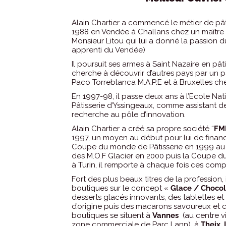
Alain Chartier a commencé le métier de pâti
1988 en Vendée à Challans chez un maître
Monsieur Litou qui lui a donné la passion d
apprenti du Vendée)
Il poursuit ses armes à Saint Nazaire en pâti
cherche à découvrir d’autres pays par un
Paco Torreblanca M.A.P.E et à Bruxelles ch
En 1997-98, il passe deux ans à l’Ecole Nat
Pâtisserie d’Yssingeaux, comme assistant d
recherche au pôle d’innovation.
Alain Chartier a créé sa propre société “
FMR
1997, un moyen au début pour lui de finance
Coupe du monde de Pâtisserie en 1999 au 
des M.O.F Glacier en 2000 puis la Coupe 
à Turin, il remporte à chaque fois ces compé
Fort des plus beaux titres de la profession, 
boutiques sur le concept «
Glace / Choco
desserts glacés innovants, des tablettes 
d’origine puis des macarons savoureux et c
boutiques se situent à
Vannes
(au centre vi
zone commerciale de Parc Lann), à
Theix, 