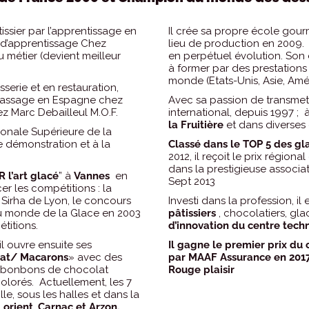
ssier par l’apprentissage en
Il crée sa propre école gour
 d’apprentissage Chez
lieu de production en 2009.
u métier (devient meilleur
en perpétuel évolution. Son 
à former par des prestations 
monde (Etats-Unis, Asie, Amér
sserie et en restauration,
 passage en Espagne chez
Avec sa passion de transmettr
ez Marc Debailleul M.O.F.
international, depuis 1997 ; 
la Fruitière
et dans diverses
ionale Supérieure de la
e démonstration et à la
Classé dans le TOP 5 des gla
2012, il reçoit le prix régiona
dans la prestigieuse associa
 l’art glacé
” à
Vannes
en
Sept 2013
r les compétitions : la
Sirha de Lyon, le concours
Investi dans la profession, il 
du monde de la Glace en 2003
pâtissiers
, chocolatiers, gla
titions.
d’innovation du centre techn
il ouvre ensuite ses
Il gagne le premier prix du
lat/ Macarons
» avec des
par MAAF Assurance en 2017 
et bonbons de chocolat
Rouge plaisir
olorés. Actuellement, les 7
lle, sous les halles et dans la
Lorient, Carnac et Arzon.