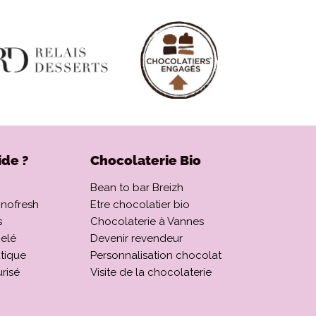
ide ?
Chocolaterie Bio
Bean to bar Breizh
onofresh
Etre chocolatier bio
s
Chocolaterie à Vannes
elé
Devenir revendeur
utique
Personnalisation chocolat
risé
Visite de la chocolaterie