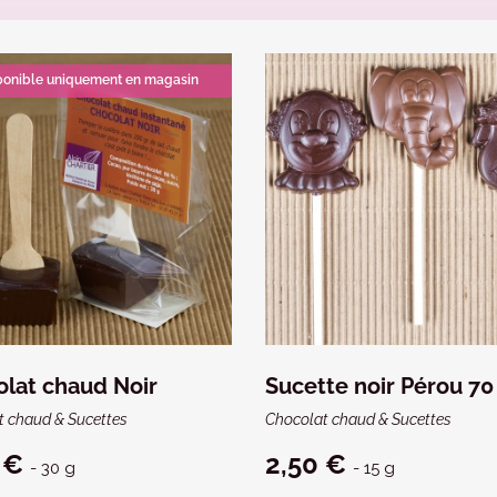
ponible uniquement en magasin
lat chaud Noir
Sucette noir Pérou 70
t chaud & Sucettes
Chocolat chaud & Sucettes
 €
2,50 €
- 30 g
- 15 g