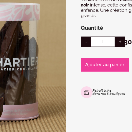
noir
intense, cette confis
enfance. Une création 
grands.
Quantité
15,3
Ajouter au panier
Retrait à J+1
dans nos 6 boutiques