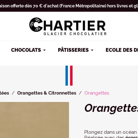
aison offerte dès 70 € d'achat (France Métropolitaine) hors livres et g
CHOCOLATS
PÂTISSERIES
ECOLE DES 
tées
Orangettes & Citronnettes
Orangettes
Orangette
Plongez dans un océan 
Réalisée avec des
écorc