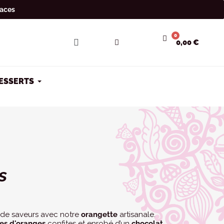
laces
0,00 €
DESSERTS
s
de saveurs avec notre
orangette
artisanale.
es d'oranges
confites et enrobé d’un
chocolat