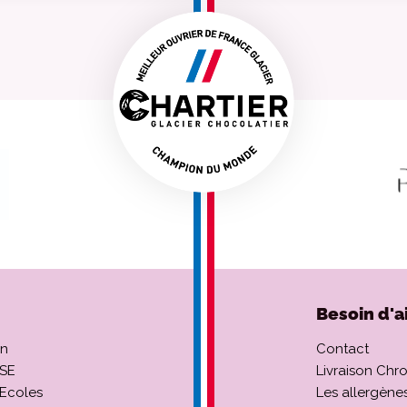
Besoin d'a
on
Contact
CSE
Livraison Chr
 Ecoles
Les allergène