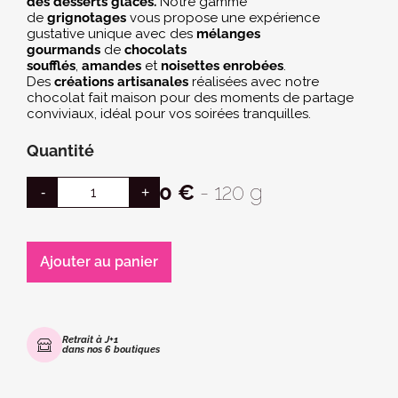
des desserts glacés.
 Notre gamme 
de 
grignotages
 vous propose une expérience 
gustative unique avec des 
mélanges 
gourmands
 de 
chocolats 
soufflés
, 
amandes
 et 
noisettes enrobées
. 
Des 
créations artisanales
 réalisées avec notre 
chocolat fait maison pour des moments de partage 
conviviaux, idéal pour vos soirées tranquilles.
Quantité
8,30 €
- 120 g
Ajouter au panier
Retrait à J+1
dans nos 6 boutiques