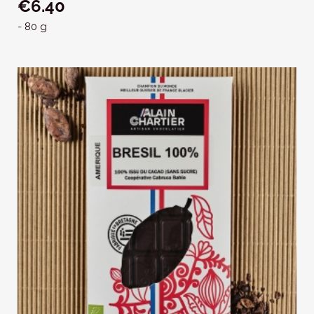
€6.40
- 80 g