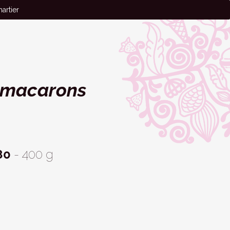
artier
0 macarons
80
- 400 g