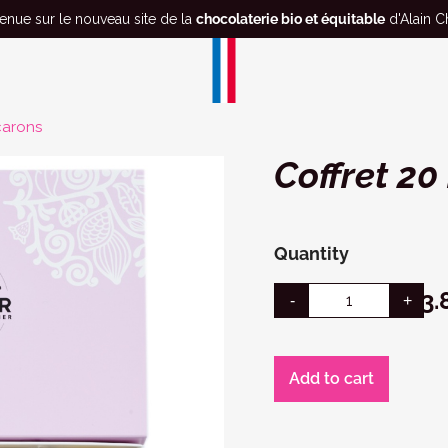
enue sur le nouveau site de la
chocolaterie bio et équitable
d'Alain Ch
carons
Coffret 2
Quantity
€33.
Add to cart