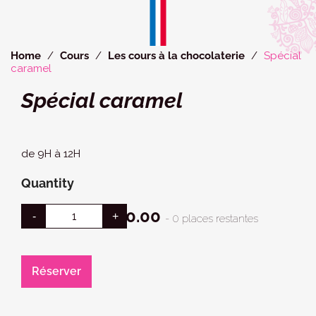
Cookies management panel
Home
Cours
Les cours à la chocolaterie
Spécial
caramel
Spécial caramel
de 9H à 12H
Quantity
€90.00
- 0 places restantes
Réserver