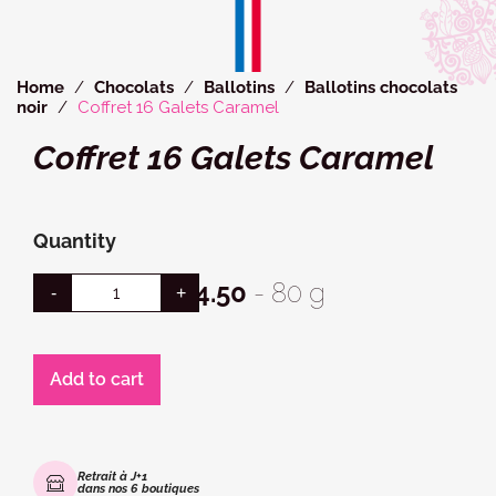
Cookies management panel
Home
Chocolats
Ballotins
Ballotins chocolats
noir
Coffret 16 Galets Caramel
Coffret 16 Galets Caramel
Quantity
€14.50
- 80 g
Add to cart
Retrait à J+1
dans nos 6 boutiques